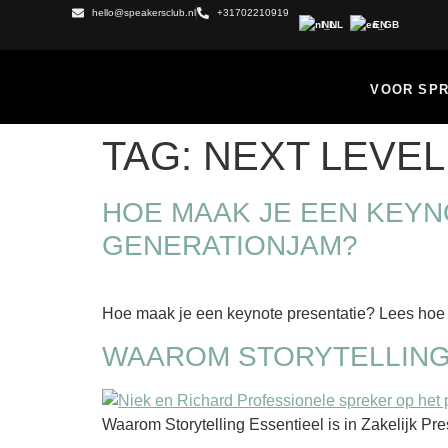
hello@speakersclub.nl
+31702210919
NL
EN
VOOR SP
TAG:
NEXT LEVE
HOE MAAK JE EEN KEYN
GENERATIONJAM?
Hoe maak je een keynote presentatie? Lees hoe 
WAAROM STORYTELLING 
Waarom Storytelling Essentieel is in Zakelijk Pr