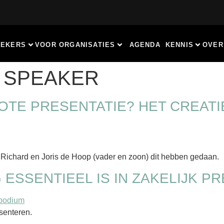
REKERS
VOOR ORGANISATIES
AGENDA
KENNIS
OVER
L SPEAKER
OTE PRESENTATIE? HET CREAT
Richard en Joris de Hoop (vader en zoon) dit hebben gedaan.
ESSENTIEEL IS IN ZAKELIJK P
esenteren.