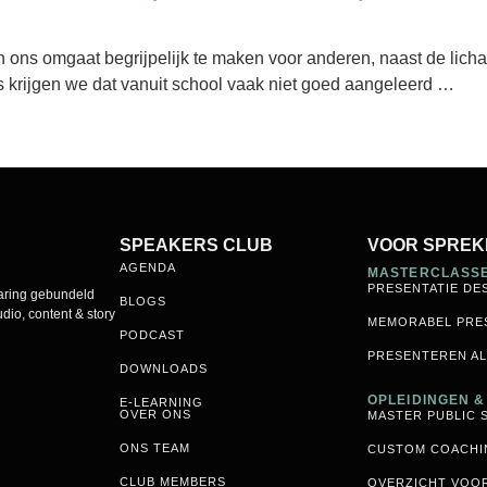
 ons omgaat begrijpelijk te maken voor anderen, naast de lichaa
s krijgen we dat vanuit school vaak niet goed aangeleerd …
SPEAKERS CLUB
VOOR SPREK
AGENDA
MASTERCLASS
PRESENTATIE DE
varing gebundeld
BLOGS
dio, content & story
MEMORABEL PRE
PODCAST
PRESENTEREN AL
DOWNLOADS
OPLEIDINGEN 
E-LEARNING
OVER ONS
MASTER PUBLIC 
ONS TEAM
CUSTOM COACHI
CLUB MEMBERS
OVERZICHT VOO