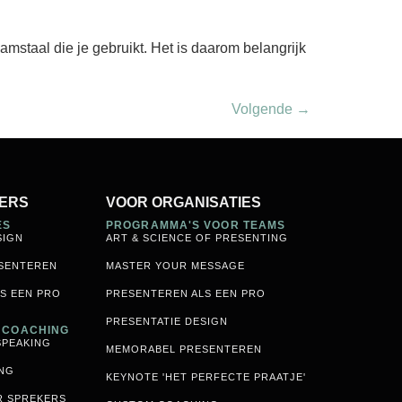
mstaal die je gebruikt. Het is daarom belangrijk
Volgende
→
ERS
VOOR ORGANISATIES
ES
PROGRAMMA'S VOOR TEAMS
SIGN
ART & SCIENCE OF PRESENTING
SENTEREN
MASTER YOUR MESSAGE
S EEN PRO
PRESENTEREN ALS EEN PRO
PRESENTATIE DESIGN
& COACHING
SPEAKING
MEMORABEL PRESENTEREN
NG
KEYNOTE 'HET PERFECTE PRAATJE'
R SPREKERS