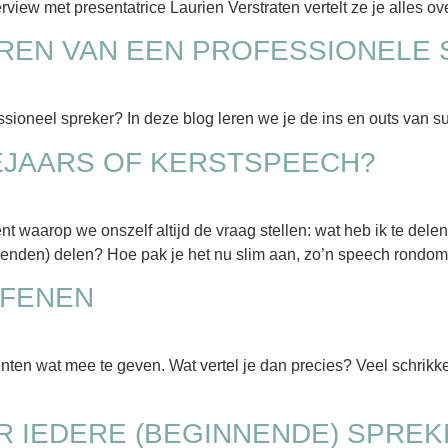
erview met presentatrice Laurien Verstraten vertelt ze je alles ov
LEREN VAN EEN PROFESSIONELE
essioneel spreker? In deze blog leren we je de ins en outs van 
EJAARS OF KERSTSPEECH?
ent waarop we onszelf altijd de vraag stellen: wat heb ik te del
 vrienden) delen? Hoe pak je het nu slim aan, zo’n speech rondom
EFENEN
ten wat mee te geven. Wat vertel je dan precies? Veel schrikken
OR IEDERE (BEGINNENDE) SPRE