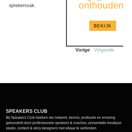
Vorige
Volgende
SPEAKERS CLUB
Bij Speakers Club hebben we netwerk, kennis, professie en ervaring
gebundeld door professionele sprekers & coaches, presentatie boutique
studio, content & story designers met elkaar te verbinden.
CONTACT
Neherpark 9, 2264 ZD Leidschendam
hello@speakersclub.nl
070-2210919