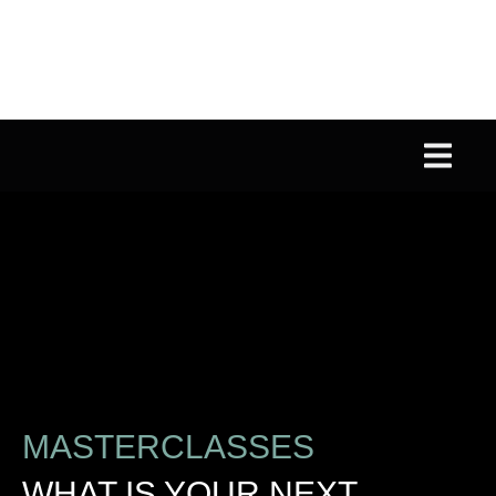
MASTERCLASSES
WHAT IS YOUR NEXT
LEVEL?
Wil jij (jouw team) leren hoe ze de presence van jouw
bedrijf of van henzelf naar een hoger level kunnen tillen?
Boek een Masterclass!