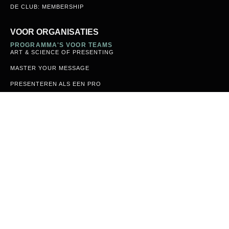
PRESENTATIE DESIGN
MEMORABEL PRESENTEREN
KEYNOTE 'HET PERFECTE PRAATJE'
CUSTOM COACHING
OVERIG
VOOR ONDERWIJS
SPEAKERS CLUB JUNIOR
© 2026 Speakers Club
Privacyverklaring
|
Cookiebeleid
|
Disclaimer