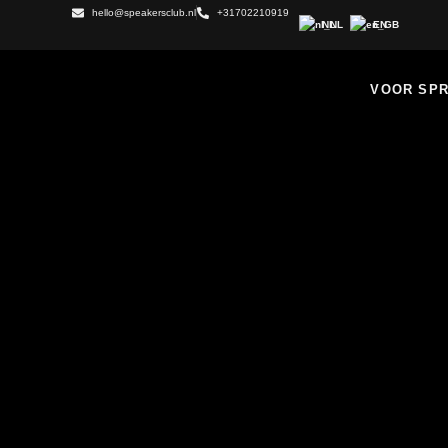
hello@speakersclub.nl
+31702210919
NL
EN
VOOR SP