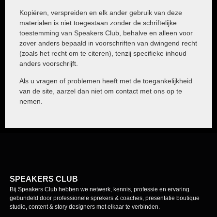
Kopiëren, verspreiden en elk ander gebruik van deze
materialen is niet toegestaan zonder de schriftelijke
toestemming van Speakers Club, behalve en alleen voor
zover anders bepaald in voorschriften van dwingend recht
(zoals het recht om te citeren), tenzij specifieke inhoud
anders voorschrijft.
Als u vragen of problemen heeft met de toegankelijkheid
van de site, aarzel dan niet om contact met ons op te
nemen.
SPEAKERS CLUB
Bij Speakers Club hebben we netwerk, kennis, professie en ervaring
gebundeld door professionele sprekers & coaches, presentatie boutique
studio, content & story designers met elkaar te verbinden.