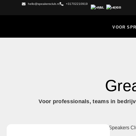
hello@speakersclub.nl
+31702210919
NL
EN
VOOR SP
Grea
Voor professionals, teams in bedrij