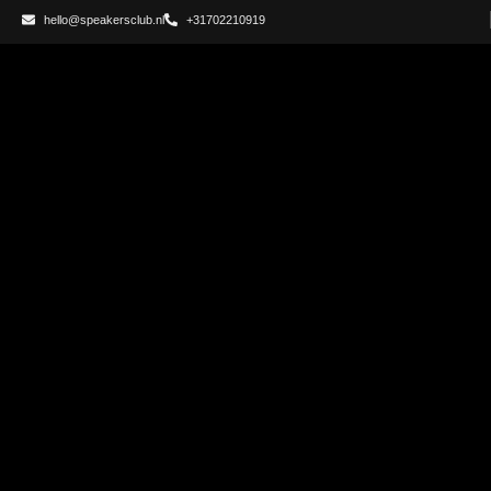
hello@speakersclub.nl
+31702210919