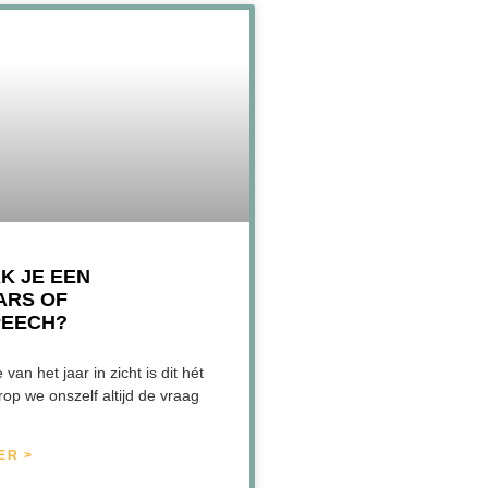
K JE EEN
ARS OF
PEECH?
van het jaar in zicht is dit hét
p we onszelf altijd de vraag
ER >