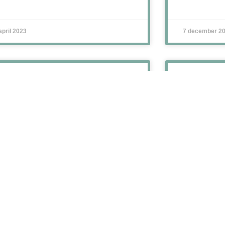
april 2023
7 december 2
 ESSENTIËLE TIPS VOOR
INTERVI
EDERE (BEGINNENDE)
SPENCE
PREKER
Met de versc
al is het enige wapen wat wij hebben om
presentatie d