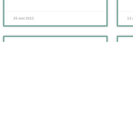
25 mei 2023
13 
OEFENEN, OEFENEN, OEFENEN
4
I
S
Anderhalf uur, zo lang had ik om een groep
studenten wat mee te geven. Wat vertel je
dan precies? Veel
Ta