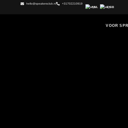
hello@speakersclub.nl
+31702210919
NL
EN
VOOR SP