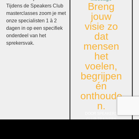
Breng
Tijdens
de Speakers Club
masterclasses
zoom je met
jouw
onze specialisten
1 à 2
visie zo
dagen
in op een specifiek
dat
onderdeel van het
sprekersvak
.
mensen
het
voelen,
begrijpen
én
onthoude
n.
DOOR SPEAKERS
CLUB TRAINERS
BEKIJK