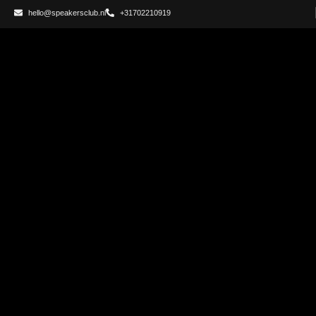
hello@speakersclub.nl
+31702210919