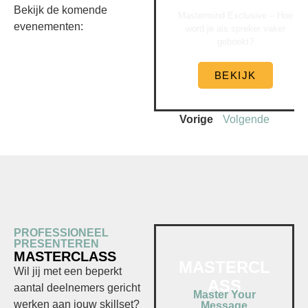
Bekijk de komende
Mastermind Exclusive – Hoe
evenementen:
word je als spreker vaker
geboekt?
BEKIJK
Vorige
Volgende
PROFESSIONEEL
PRESENTEREN
2026
MASTERCLASS
MASTERCL
Wil jij
met een beperkt
ASS
aantal deelnemers
gericht
Master Your
werken aan
jouw skillset?
Message