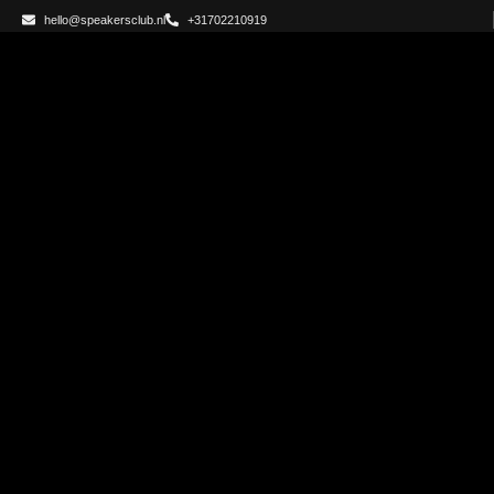
hello@speakersclub.nl
+31702210919