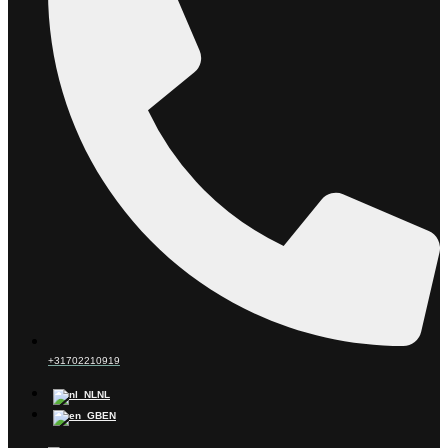
+31702210919
NL
EN