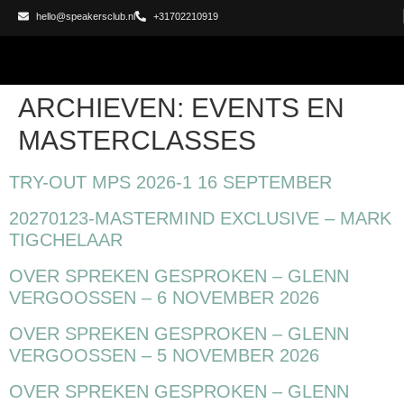
hello@speakersclub.nl
+31702210919
ARCHIEVEN:
EVENTS EN
MASTERCLASSES
TRY-OUT MPS 2026-1 16 SEPTEMBER
20270123-MASTERMIND EXCLUSIVE – MARK
TIGCHELAAR
OVER SPREKEN GESPROKEN – GLENN
VERGOOSSEN – 6 NOVEMBER 2026
OVER SPREKEN GESPROKEN – GLENN
VERGOOSSEN – 5 NOVEMBER 2026
OVER SPREKEN GESPROKEN – GLENN