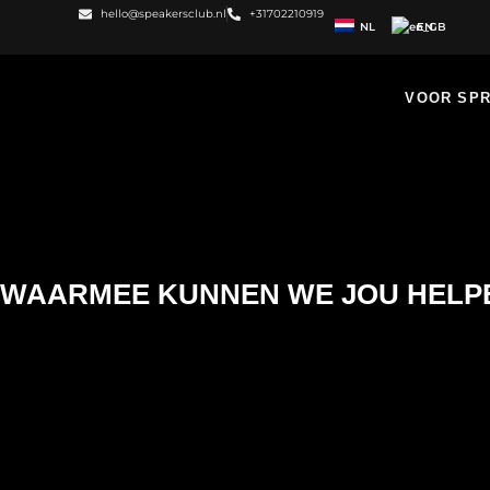
hello@speakersclub.nl
+31702210919
NL
EN
VOOR SP
WAARMEE KUNNEN WE JOU HELP