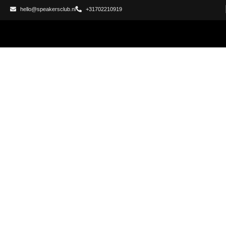
hello@speakersclub.nl
+31702210919